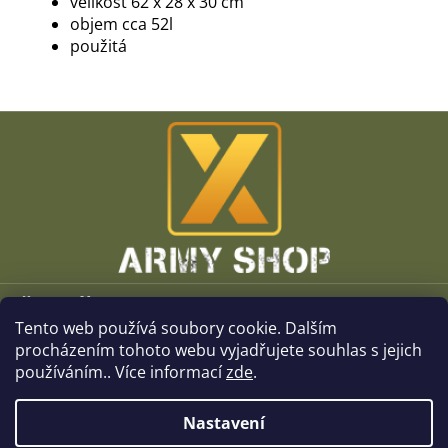
velikost 62 x 28 x 30 cm
objem cca 52l
použitá
Z
á
p
a
t
í
Vše o nákupu
Tento web používá soubory cookie. Dalším
O společnosti
procházením tohoto webu vyjadřujete souhlas s jejich
používáním.. Více informací
zde
.
Kamenné prodejny
Nastavení
Kontakt