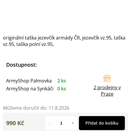
originální taška jezevčík armády ČR, jezevčík vz.95, taška
vz.95, taška polní vz.95,
Dostupnost:
ArmyShop Palmovka
2 ks
2 prodejny v
ArmyShop na Synkáči
0 ks
Praze
Můžeme doručit do:
11.8.2026
990 Kč
Přidat do košíku
Měrná