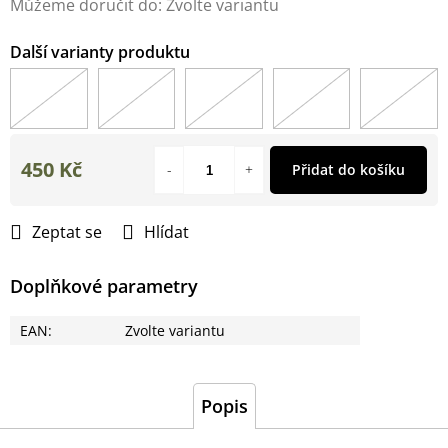
Můžeme doručit do:
Zvolte variantu
450 Kč
Přidat do košíku
Měrná
cena:
Zeptat se
Hlídat
Doplňkové parametry
EAN
:
Zvolte variantu
Popis