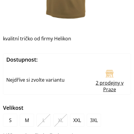
kvalitní tričko od firmy Helikon
Dostupnost:
Nejdříve si zvolte variantu
2 prodejny v
Praze
Velikost
S
M
L
XL
XXL
3XL