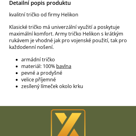
Detailní popis produktu
kvalitní tričko od firmy Helikon
Klasické tričko má univerzální využití a poskytuje
maximální komfort. Army tričko Helikon s krátkým
rukávem je vhodné jak pro vojenské použití, tak pro
každodenní nošení.
armádní tričko
materiál: 100%
bavlna
pevné a prodyšné
velice příjemné
zesílený límeček okolo krku
Z
á
p
a
t