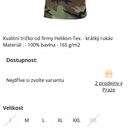
Kvalitní tričko od firmy Helikon-Tex. - krátký rukáv
Materiál : - 100% bavlna - 165 g/m2
Dostupnost:
Nejdříve si zvolte variantu
2 prodejny v
Praze
Velikost
S
M
L
XL
XXL
3XL