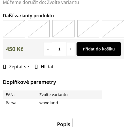
Můžeme doručit do:
Zvolte variantu
450 Kč
Přidat do košíku
Měrná
cena:
Zeptat se
Hlídat
Doplňkové parametry
EAN
:
Zvolte variantu
Barva
:
woodland
Popis