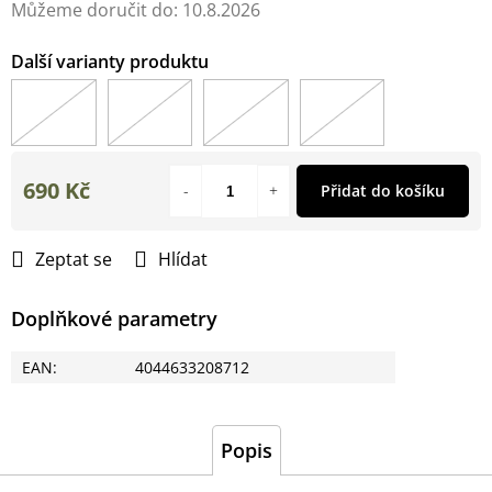
Můžeme doručit do:
10.8.2026
690 Kč
Přidat do košíku
Měrná
cena:
Zeptat se
Hlídat
Doplňkové parametry
EAN
:
4044633208712
Popis