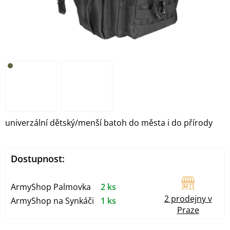
univerzální dětský/menší batoh do města i do přírody
Dostupnost:
ArmyShop Palmovka
2 ks
2 prodejny v
ArmyShop na Synkáči
1 ks
Praze