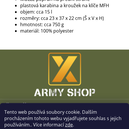
plastová karabina a kroužek na klíče MFH
objem: cca 15 l
rozměry: cca 23 x 37 x 22 cm (Š x V x H)
hmotnost: cca 750 g
materiál: 100% polyester
Z
á
p
a
t
í
Vše o nákupu
Tento web používá soubory cookie. Dalším
O společnosti
procházením tohoto webu vyjadřujete souhlas s jejich
používáním.. Více informací
zde
.
Kamenné prodejny