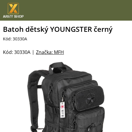
Přejít
na
obsah
Batoh dětský YOUNGSTER černý
Kód:
30330A
Kód:
30330A
Značka:
MFH