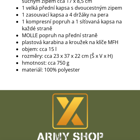
suchým zipem cca 17 x 8,5 cm
1 velká přední kapsa s dvoucestným zipem
1 zasouvací kapsa a 4 držáky na pera
1 kompresní popruh a 1 síťovaná kapsa na
každé straně
MOLLE popruh na přední straně
plastová karabina a kroužek na klíče MFH
objem: cca 15 l
rozměry: cca 23 x 37 x 22 cm (Š x V x H)
hmotnost: cca 750 g
materiál: 100% polyester
Z
á
p
a
t
í