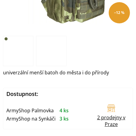
–12 %
univerzální menší batoh do města i do přírody
Dostupnost:
ArmyShop Palmovka
4 ks
2 prodejny v
ArmyShop na Synkáči
3 ks
Praze