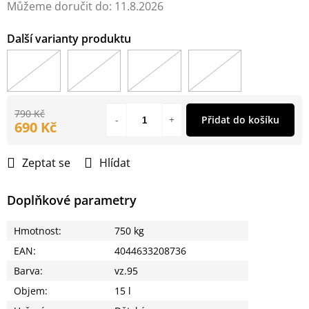
Můžeme doručit do:
11.8.2026
790 Kč
Přidat do košíku
690 Kč
Měrná
cena:
Zeptat se
Hlídat
Doplňkové parametry
Hmotnost
:
750 kg
EAN
:
4044633208736
Barva
:
vz.95
Objem
:
15 l