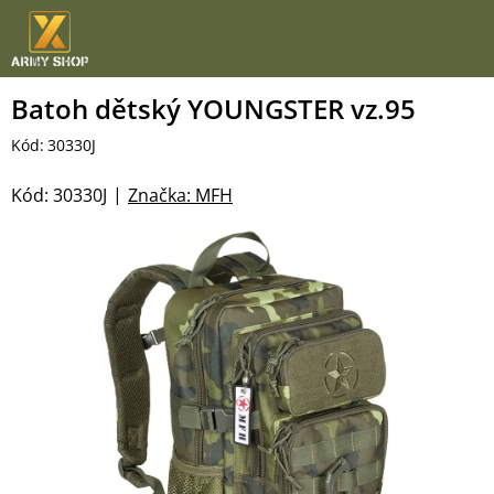
Přejít
na
obsah
Batoh dětský YOUNGSTER vz.95
Kód:
30330J
Kód:
30330J
Značka:
MFH