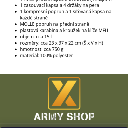
1 zasouvací kapsa a 4 držáky na pera
1 kompresní popruh a 1 síťovaná kapsa na
každé straně
MOLLE popruh na přední straně
plastová karabina a kroužek na klíče MFH
objem: cca 15 l
rozměry: cca 23 x 37 x 22 cm (Š x V x H)
hmotnost: cca 750 g
materiál: 100% polyester
Z
á
p
a
t
í