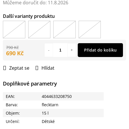
Můžeme doručit do:
11.8.2026
790 Kč
Přidat do košíku
690 Kč
Měrná
cena:
Zeptat se
Hlídat
Doplňkové parametry
EAN
:
4044633208750
Barva
:
flecktarn
Objem
:
15 l
Určení
:
Dětské