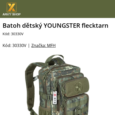
Přejít
na
obsah
Batoh dětský YOUNGSTER flecktarn
Kód:
30330V
Kód:
30330V
Značka:
MFH