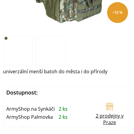
–12 %
univerzální menší batoh do města i do přírody
Dostupnost:
ArmyShop na Synkáči
2 ks
2 prodejny v
ArmyShop Palmovka
2 ks
Praze