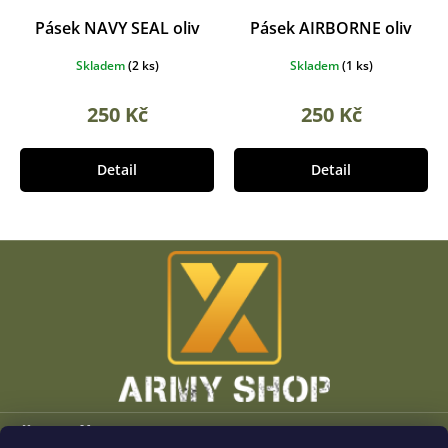
Pásek NAVY SEAL oliv
Pásek AIRBORNE oliv
Skladem
(
2 ks
)
Skladem
(
1 ks
)
250 Kč
250 Kč
Detail
Detail
Z
á
p
a
t
í
Vše o nákupu