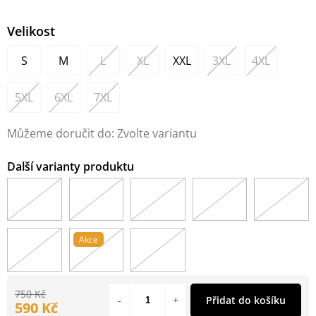
Velikost
S
M
L
XL
XXL
3XL
4XL
5XL
6XL
7XL
Můžeme doručit do:
Zvolte variantu
Akce
750 Kč
Přidat do košíku
590 Kč