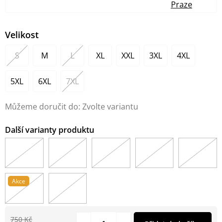
Praze
Velikost
S
M
L
XL
XXL
3XL
4XL
5XL
6XL
7XL
Můžeme doručit do:
Zvolte variantu
Akce
750 Kč