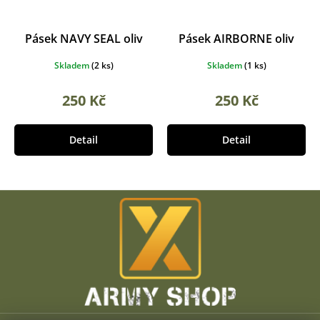
Pásek NAVY SEAL oliv
Pásek AIRBORNE oliv
Skladem
(
2 ks
)
Skladem
(
1 ks
)
250 Kč
250 Kč
Detail
Detail
Z
á
p
a
t
í