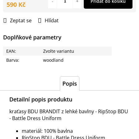
Přidat do košíku
590 Kč
Měrná
cena:
Zeptat se
Hlídat
Doplňkové parametry
EAN
:
Zvolte variantu
Barva
:
woodland
Popis
Detailní popis produktu
kraťasy BDU BRANDIT z lehké bavlny - RipStop BDU
- Battle Dress Uniform
materiál: 100% bavlna
RipStop BDU - Battle Dress Uniform