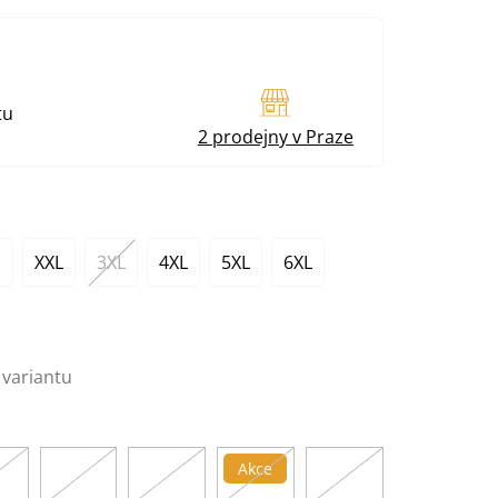
tu
2 prodejny v Praze
XXL
3XL
4XL
5XL
6XL
 variantu
Akce