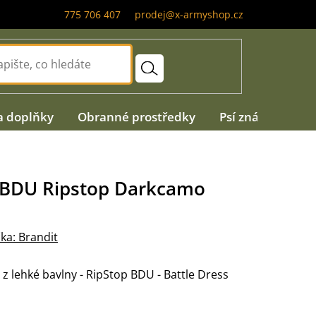
775 706 407
prodej@x-armyshop.cz
a doplňky
Obranné prostředky
Psí známky
A
t BDU Ripstop Darkcamo
ka:
Brandit
 lehké bavlny - RipStop BDU - Battle Dress