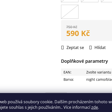
750 Kč
590 Kč
Měrná
cena:
Zeptat se
Hlídat
Doplňkové parametry
EAN
:
Zvolte variantu
Barva
:
night camo/bl
Popis
web používá soubory cookie. Dalším procházením tohoto 
ujete souhlas s jejich používáním.. Více informací
zde
.