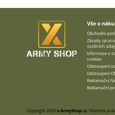
Z
á
p
Vše o nák
a
t
Obchodní pod
í
Zásady zpraco
osobních údaj
Informace o 
cookies
Odstoupení o
Odstoupení O
Reklamační řá
Reklamační pr
Copyright 2026
x-ArmyShop.cz
. Všechna prá