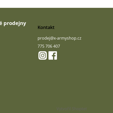
 prodejny
Kontakt
prodej
@
x-armyshop.cz
775 706 407
Vytvořil Shoptet