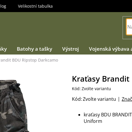
log
Velikostní tabulka
ňky
Batohy a tašky
Výstroj
Vojenská výbava 
randit BDU Ripstop Darkcamo
Kraťasy Brandi
Kód:
Zvolte variantu
Kód:
Zvolte variantu
Znač
kraťasy BDU BRANDIT z
Uniform