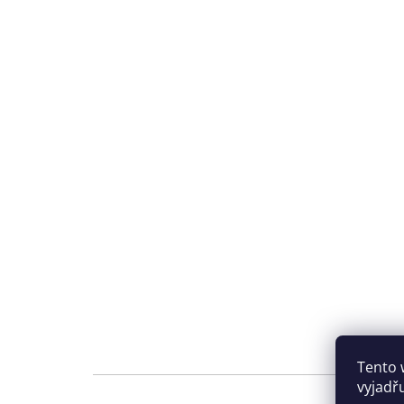
Tento 
vyjadř