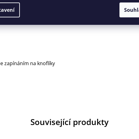
tavení
Souhl
top BDU - Battle Dress Uniform
e zapínáním na knoflíky
Související produkty