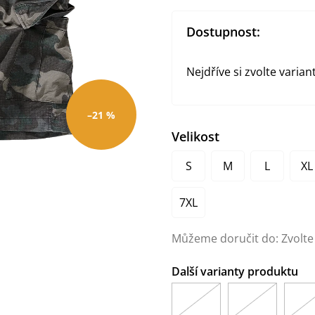
Dostupnost:
Nejdříve si zvolte varian
–21 %
Velikost
S
M
L
XL
7XL
Můžeme doručit do:
Zvolte