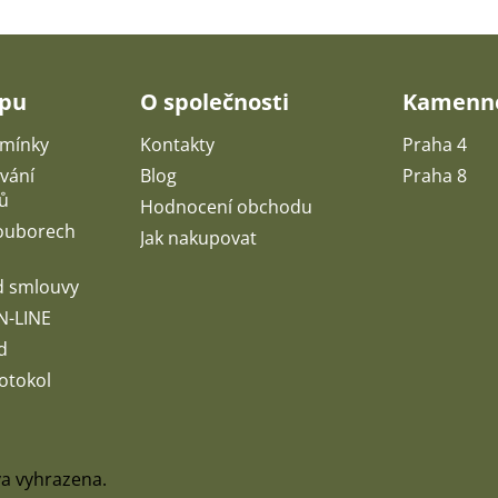
upu
O společnosti
Kamenné
mínky
Kontakty
Praha 4
vání
Blog
Praha 8
ů
Hodnocení obchodu
souborech
Jak nakupovat
d smlouvy
N-LINE
d
otokol
va vyhrazena.